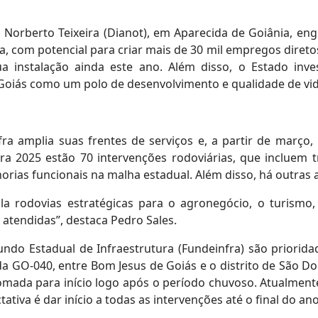
l Norberto Teixeira (Dianot), em Aparecida de Goiânia, en
a, com potencial para criar mais de 30 mil empregos diretos 
ua instalação ainda este ano. Além disso, o Estado in
 Goiás como um polo de desenvolvimento e qualidade de vid
a amplia suas frentes de serviços e, a partir de março
a 2025 estão 70 intervenções rodoviárias, que incluem t
orias funcionais na malha estadual. Além disso, há outra
a rodovias estratégicas para o agronegócio, o turismo,
atendidas”, destaca Pedro Sales.
undo Estadual de Infraestrutura (Fundeinfra) são priorid
 da GO-040, entre Bom Jesus de Goiás e o distrito de São D
ada para início logo após o período chuvoso. Atualment
tiva é dar início a todas as intervenções até o final do an