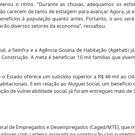
celerou o ritmo. “Durante as chuvas, adequamos os esf
não carecem de tanto de estiagem para avançar. Agora, já 
benefícios à população quanto antes. Portanto, o ano será
arão diversos setores da economia”, ressaltou.
cial, a Seinfra e a Agência Goiana de Habitação (Agehab) j
onstrução. A meta é beneficiar 10 mil famílias que vivem
 o Estado oferece um subsídio superior a R$ 46 mil ao cid
bitacionais. E em relação ao Aluguel Social, um benefíci
ção de vulnerabilidade social, já foram entregues mais de 
ral de Empregados e Desempregados (Caged/MTE), que m
hadores com carteira assinada na construção civil aument