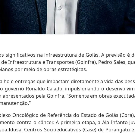
significativos na infraestrutura de Goiás. A previsão é d
a de Infraestrutura e Transportes (Goinfra), Pedro Sales,
ianos por meio de obras estratégicas.
lho e entregas que impactam diretamente a vida das pesso
do governo Ronaldo Caiado, impulsionando o desenvolvim
em apresentados pela Goinfra. “Somente em obras executa
m manutenção.”
lexo Oncológico de Referência do Estado de Goiás (Cora), 
ento contra o câncer. A primeira etapa, a Ala Infanto-Juv
ssoa Idosa, Centros Socioeducativos (Case) de Porangatu e