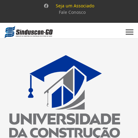
Seja um Associado
Fale Conosco