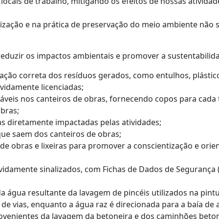
s locais de trabalho, mitigando os efeitos de nossas ativi
tização e na prática de preservação do meio ambiente não
 reduzir os impactos ambientais e promover a sustentabilid
ação correta dos resíduos gerados, como entulhos, plástico
vidamente licenciadas;
eis nos canteiros de obras, fornecendo copos para cada 
bras;
as diretamente impactadas pelas atividades;
ue saem dos canteiros de obras;
 de obras e lixeiras para promover a conscientização e orie
idamente sinalizados, com Fichas de Dados de Segurança (
a água resultante da lavagem de pincéis utilizados na pint
o de vias, enquanto a água raz é direcionada para a baía 
ovenientes da lavagem da betoneira e dos caminhões beton