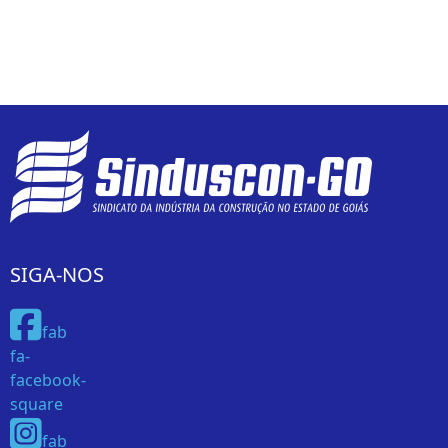
SIGA-NOS
fab
fa-
facebook-
square
fab