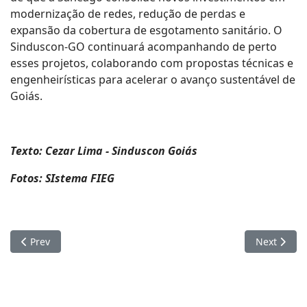
modernização de redes, redução de perdas e
expansão da cobertura de esgotamento sanitário. O
Sinduscon-GO continuará acompanhando de perto
esses projetos, colaborando com propostas técnicas e
engenheirísticas para acelerar o avanço sustentável de
Goiás.
Texto: Cezar Lima - Sinduscon Goiás
Fotos: SIstema FIEG
Previous article: Cerimônia de abertura marca primeiro dia d
Next articl
Prev
Next