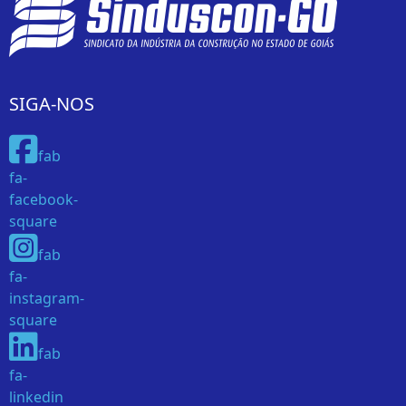
SIGA-NOS
fab
fa-
facebook-
square
fab
fa-
instagram-
square
fab
fa-
linkedin