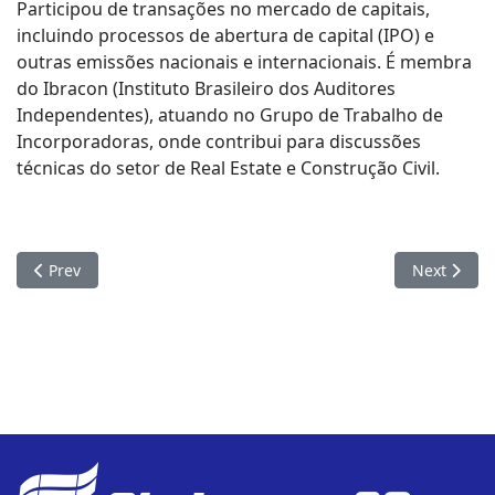
Participou de transações no mercado de capitais,
incluindo processos de abertura de capital (IPO) e
outras emissões nacionais e internacionais. É membra
do Ibracon (Instituto Brasileiro dos Auditores
Independentes), atuando no Grupo de Trabalho de
Incorporadoras, onde contribui para discussões
técnicas do setor de Real Estate e Construção Civil.
Previous article: Seconci Goiás chega à final do Prêmio CBIC 
Next articl
Prev
Next