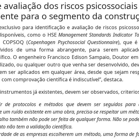
 avaliação dos riscos psicossocia
mente para o segmento da constru
exclusivo para identificação e avaliação de riscos psicoss
disponíveis, como o HSE
Management Standards Indicator To
 o COPSOQ (
Copenhagen Psychosocial Questionnaire
), que 
lvidos de uma forma abrangente, para serem aplicado
ífico. O engenheiro Francisco Edison Sampaio, Doutor em
ilizado, ou qualquer outro que venha ser desenvolvido, d
dem ser aplicados em qualquer área, desde que sejam resp
 com comprovação científica é indiscutível”, destaca.
s instrumentos já existentes, devem ser observados, criter
rtir de protocolos e métodos que devem ser seguidos para 
e um ruído existente em uma obra, precisa-se respeitar um mét
abalho também não pode ser feita de qualquer forma. Não se po
to não tem a validação científica.
erdade de as empresas escolherem um método, uma forma de faze