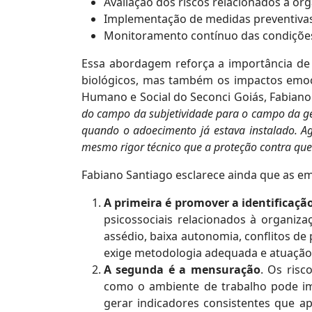
Avaliação dos riscos relacionados à or
Implementação de medidas preventivas 
Monitoramento contínuo das condições
Essa abordagem reforça a importância de 
biológicos, mas também os impactos emoci
Humano e Social do Seconci Goiás, Fabiano 
do campo da subjetividade para o campo da ges
quando o adoecimento já estava instalado. Ag
mesmo rigor técnico que a proteção contra que
Fabiano Santiago esclarece ainda que as emp
A primeira é promover a identificação
psicossociais relacionados à organiz
assédio, baixa autonomia, conflitos de
exige metodologia adequada e atuação 
A segunda é a mensuração
. Os risc
como o ambiente de trabalho pode imp
gerar indicadores consistentes que a