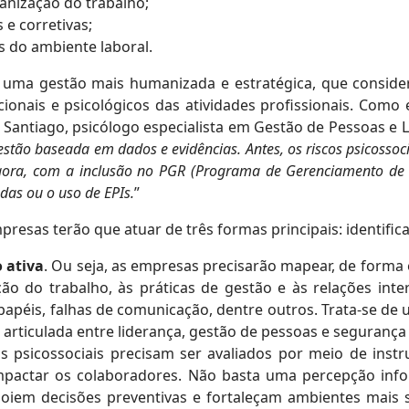
ganização do trabalho;
e corretivas;
 do ambiente laboral.
uma gestão mais humanizada e estratégica, que considera
onais e psicológicos das atividades profissionais. Como
Santiago, psicólogo especialista em Gestão de Pessoas e L
tão baseada em dados e evidências. Antes, os riscos psicosso
ora, com a inclusão no PGR (Programa de Gerenciamento de Ri
das ou o uso de EPIs.
”
resas terão que atuar de três formas principais: identific
 ativa
. Ou seja, as empresas precisarão mapear, de forma 
ação do trabalho, às práticas de gestão e às relações in
 papéis, falhas de comunicação, dentre outros. Trata-se de
articulada entre liderança, gestão de pessoas e segurança
os psicossociais precisam ser avaliados por meio de in
actar os colaboradores. Não basta uma percepção inform
poiem decisões preventivas e fortaleçam ambientes mais s