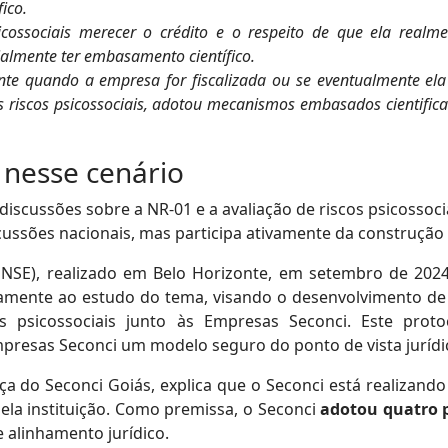
fico.
icossociais merecer o crédito e o respeito de que ela realm
cialmente ter embasamento científico.
ente quando a empresa for fiscalizada ou se eventualmente el
s riscos psicossociais, adotou mecanismos embasados cientific
 nesse cenário
iscussões sobre a NR-01 e a avaliação de riscos psicossoci
ussões nacionais, mas participa ativamente da construção 
ENSE), realizado em Belo Horizonte, em setembro de 2024
ivamente ao estudo do tema, visando o desenvolvimento de 
os psicossociais junto às Empresas Seconci. Este pro
presas Seconci um modelo seguro do ponto de vista jurídico
do Seconci Goiás, explica que o Seconci está realizando a
a instituição. Como premissa, o Seconci
adotou quatro p
 alinhamento jurídico.